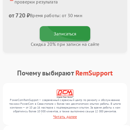
проверки результата
от 720 ₽
Время работы: от 30 мин
Записаться
Скидка 20% при записи на сайте
Почему выбирают
RemSupport
PowerComRemSupport — современный сервисный центр по ремонту и обслуживанию
техники PowerCom в Севастополе с более чем десятилетним опытом работы. В штате
компании — от 10 до 16 мастеров с подтвержденным опытом. За время работы к нам
обратились более 10 000 клиентов, а также выполнено свыше 12 000 ремонтов.
Ежемесячно в сервисный центр поступает свыше 300 единиц техники, включая , , . Мы
Читать далее
выполняем ремонт различного уровня сложности и гарантируем высокое качество
обслуживания благодаря использованию современного оборудования.