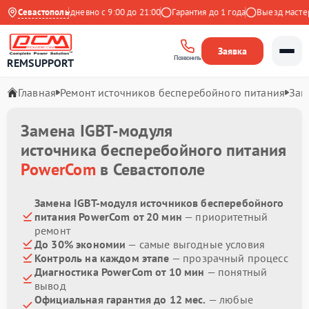
а Яндекс
Севастополь
Ежедневно с 9:00 до 21:00
Гарантия до 1 года
Выезд мастера 
Заявка
Позвонить
REMSUPPORT
Главная
Ремонт источников бесперебойного питания
Зам
Замена IGBT-модуля
источника бесперебойного питания
PowerCom
в Севастополе
Замена IGBT-модуля источников бесперебойного
питания PowerCom от 20 мин
— приоритетный
ремонт
До 30% экономии
— самые выгодные условия
Контроль на каждом этапе
— прозрачный процесс
Диагностика PowerCom от 10 мин
— понятный
вывод
Официальная гарантия до 12 мес.
— любые