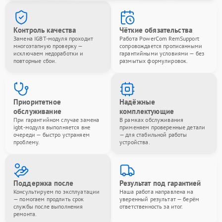
Контроль качества
Чёткие обязательства
Замена IGBT-модуля проходит
Работа PowerCom RemSupport
многоэтапную проверку —
сопровождается прописанными
исключаем недоработки и
гарантийными условиями — без
повторные сбои.
размытых формулировок.
Приоритетное
Надёжные
обслуживание
комплектующие
При гарантийном случае замена
В рамках обслуживания
igbt-модуля выполняется вне
применяем проверенные детали
очереди — быстро устраняем
— для стабильной работы
проблему.
устройства.
Поддержка после
Результат под гарантией
Консультируем по эксплуатации
Наша работа направлена на
— помогаем продлить срок
уверенный результат — берём
службы после выполнения
ответственность за итог.
ремонта.