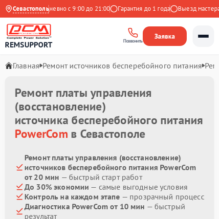
 Яндекс
Севастополь
Ежедневно с 9:00 до 21:00
Гарантия до 1 года
Выезд мастера б
Заявка
Позвонить
REMSUPPORT
Главная
Ремонт источников бесперебойного питания
Рем
Ремонт платы управления
(восстановление)
источника бесперебойного питания
PowerCom
в Севастополе
Ремонт платы управления (восстановление)
источников бесперебойного питания PowerCom
от 20 мин
— быстрый старт работ
До 30% экономии
— самые выгодные условия
Контроль на каждом этапе
— прозрачный процесс
Диагностика PowerCom от 10 мин
— быстрый
результат