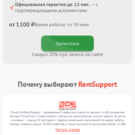
Официальная гарантия до 12 мес.
— с
подтверждающими документами
от 1100 ₽
Время работы: от 30 мин
Записаться
Скидка 20% при записи на сайте
Почему выбирают
RemSupport
PowerComRemSupport — проверенный сервисный центр по ремонту и обслуживанию
техники PowerCom в Севастополе с более чем десятилетним опытом работы. В штате
компании — свыше 22 мастеров с профессиональной подготовкой. За время работы
помощь оказана свыше 10 000 клиентов, а также выполнено выполнено более 12 000
ремонтов. Ежемесячно в сервисный центр поступает от 300 устройств, включая , , . Мы
Читать далее
выполняем ремонт различного уровня сложности и предлагаем стабильный уровень